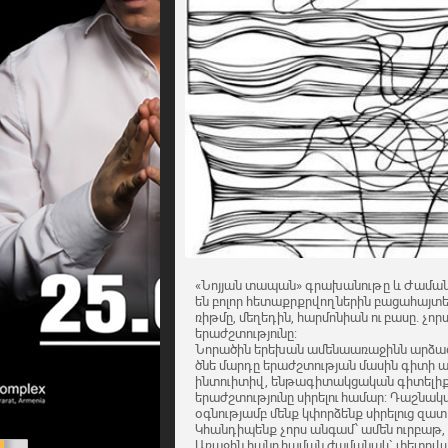
«Նոյյան տապան» գրախանութը և Ժաման
են բոլոր հետաքրքրվողներին բացահայտել
ռիթմը, մեղեդին, հարմոնիան ու բասը. չոր
երաժշտությունը:
Նորածին երեխան ամենաառաջինն արձագան
ծնե մարդը երաժշտության մասին գիտի ավե
ինտուիտիվ, ենթագիտակցական գիտելիք է
երաժշտությունը սիրելու համար: Դաշն
օգնությամբ մենք կփորձենք սիրելուց զա
Կհանդիպենք չորս անգամ՝ ամեն ուրբաթ, ժ
Առաջին հանդիպման ժամանակ` փետրվարի