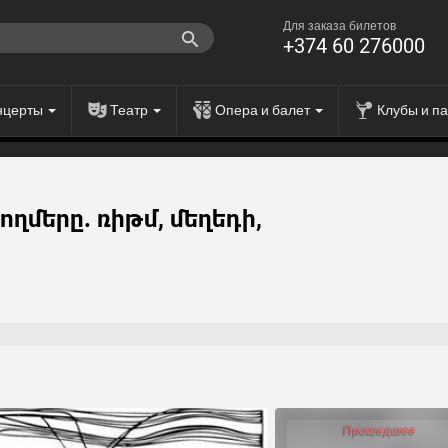
Для заказа билетов
+374 60 276000
нцерты
Театр
Опера и балет
Клубы и п
ղմերը. ռիթմ, մեղեդի,
Прошедшее