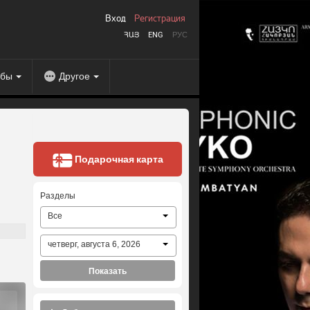
Вход
Регистрация
ՀԱՅ
ENG
РУС
абы
Другое
Подарочная карта
Разделы
Все
четверг, августа 6, 2026
Показать