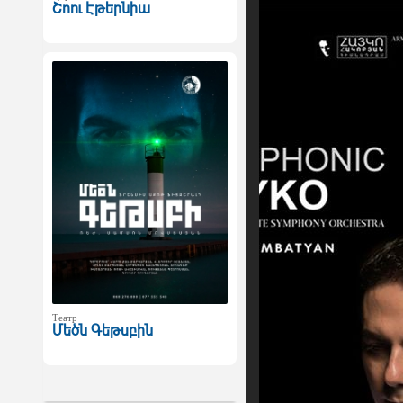
Շոու Էթերնիա
Театр
Մեծն Գեթսբին