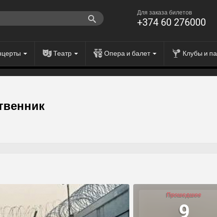
Для заказа билетов
+374 60 276000
нцерты
Театр
Опера и балет
Клубы и п
твенник
Прошедшее
9