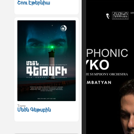
Շոու Էթերնիա
Театр
Մեծն Գեթսբին