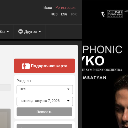
Вход
Регистрация
ՀԱՅ
ENG
РУС
абы
Другое
Подарочная карта
Разделы
Все
пятница, августа 7, 2026
Показать