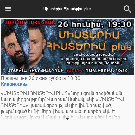
Միստերիա Հիստերիա plus
Прошедшее
26
июня
суббота
19:30
Киномосква
«ՄԻՍՏԵՐԻԱ ՀԻՍՏԵՐԻԱ PLUS» նորագույն երգիծական
կատակերգությունը՝ Վահրամ Սահակյանի «ՄԻՍՏԵՐԻԱ
ՀԻՍՏԵՐԻԱ» կատակերգության լիովին նորացված,
թարմացած եւ ֆիլմերով համալրված տարբերակն է։
Ներկայացումը ժամանակակից է, այն արծածում է մեզ
հուզող այսօրվա խնդիրները եւ այն չի կարող երկու անգամ
խաղացվել նույն ձեւով, նույն բովանդակությամբ կամ նույն