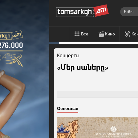
Все
Кино
Ко
Концерты
«Մեր սաները»
Основная