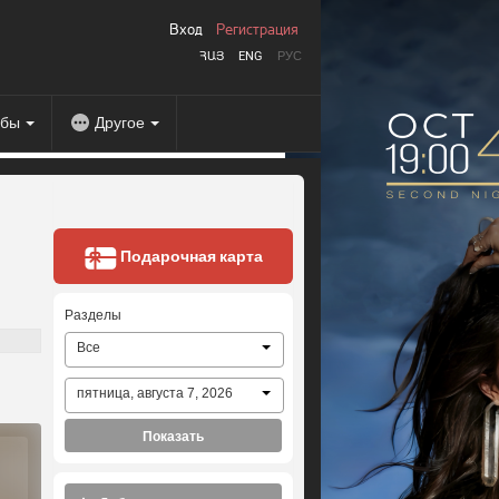
Вход
Регистрация
ՀԱՅ
ENG
РУС
абы
Другое
Подарочная карта
Разделы
Все
пятница, августа 7, 2026
Показать