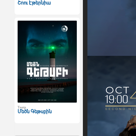
Շոու Էթերնիա
Театр
Մեծն Գեթսբին