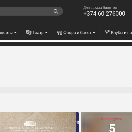
Для заказа билетов
+374 60 276000
нцерты
Театр
Опера и балет
Клубы и п
Прошедшее
5