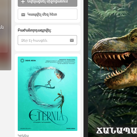
Ավելացնել միջոցառում
Կապվել մեզ հետ
ան
Բաժանորդագրվել:
Կրկես