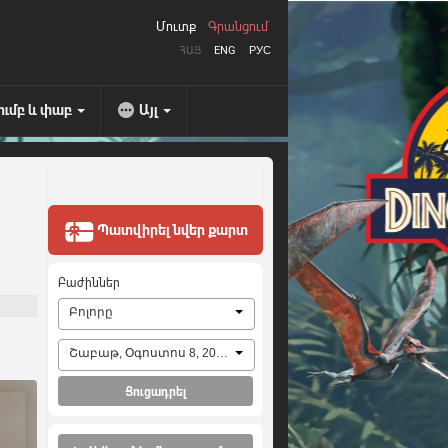
Մուտք
Գրանցում
ՀԱՅ
ENG
РУС
ումբ և փաբ
Այլ
Պատվիրել նվեր քարտ
Բաժիններ
Բոլորը
Շաբաթ, Օգոստոս 8, 2026
Ցուցադրել