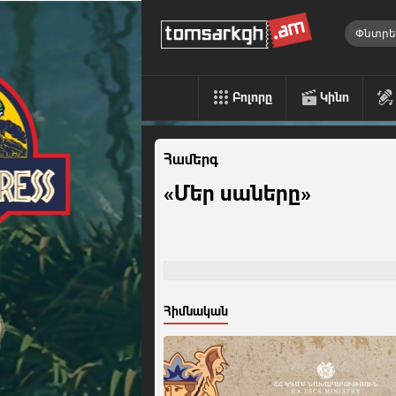
Բոլորը
Կինո
Համերգ
«Մեր սաները»
Հիմնական