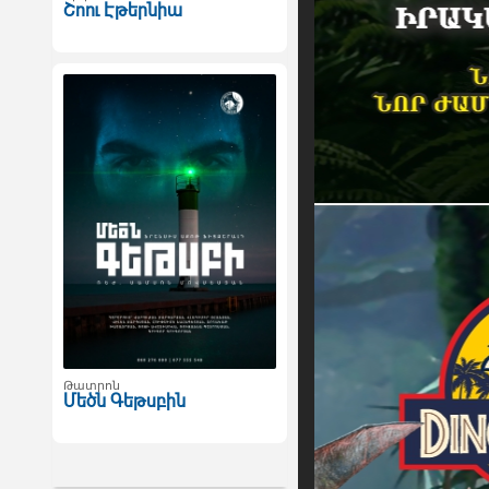
Շոու Էթերնիա
Թատրոն
Մեծն Գեթսբին