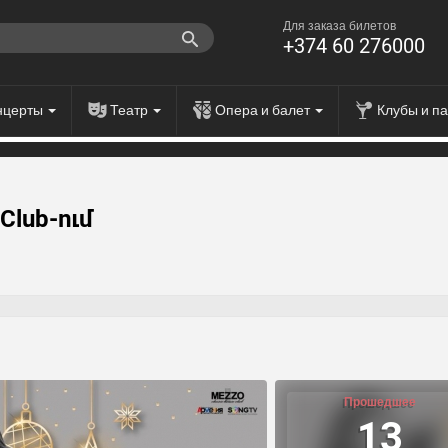
Для заказа билетов
+374 60 276000
нцерты
Театр
Опера и балет
Клубы и п
Club-ում
Прошедшее
13