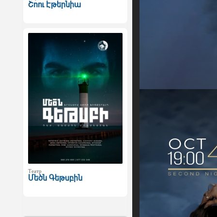
Շոու Էթերնիա
Театр
Մեծն Գեթսբին