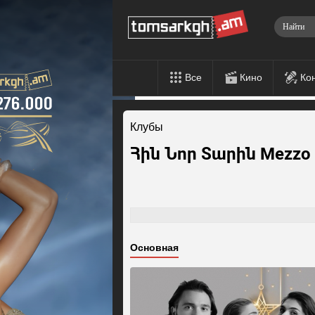
Все
Кино
Ко
Клубы
Հին Նոր Տարին Mezzo 
Основная