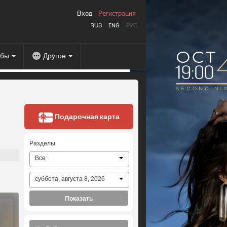
Вход
Регистрация
ՀԱՅ
ENG
РУС
абы
Другое
Подарочная карта
Разделы
Все
суббота, августа 8, 2026
Показать