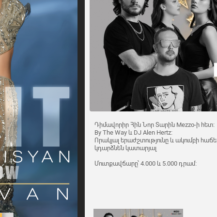
Դիմավորիր Հին Նոր Տարին Mezzo-ի հետ։
By The Way և DJ Alen Hertz։
Որակյալ երաժշտությունը և ակումբի հաճել
կդարձնեն կատարյալ
Մուտքավճարը՝ 4.000 և 5.000 դրամ։