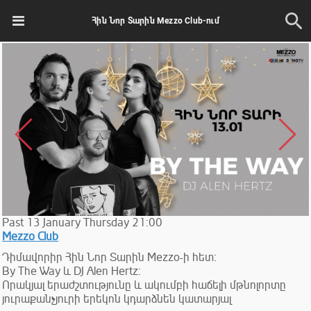
Հին Նոր Տարին Mezzo Club-ում
Past
13
January
Thursday
21:00
Mezzo Club
Դիմավորիր Հին Նոր Տարին Mezzo-ի հետ։
By The Way և DJ Alen Hertz։
Որակյալ երաժշտությունը և ակումբի հաճելի մթնոլորտը
յուրաքանչյուրի երեկոն կդարձնեն կատարյալ