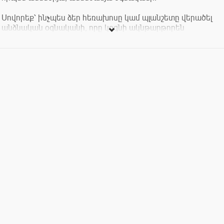
Սովորեք՝ ինչպես ձեր հեռախոսը կամ պլանշետը վերածել
անձնական օգնականի, որը կօգնի ակնթարթորեն
թարգմանել տեքստեր, գտնել առողջարար
բաղադրատոմսեր կամ անգամ ջերմ նամակներ ու
հեքիաթներ գրել թոռնիկների համար։ Մենք ցույց կտանք,
որ նոր տեխնոլոգիաները ոչ թե «բարդ բաներ» են, այլ
պարզապես հարմարավետ գործիքներ՝ ձեր կյանքը
աննկարագրելի թեթևացնելու համար։
Այս 4-ժամյա դասընթացը հատուկ մշակված է նրանց
համար, ովքեր ցանկանում են տիրապետել արհեստական
բանականությանը՝ առանց բարդ տերմինների և ավելորդ
տեխնիկական խնդիրների։
Հունիսի 13
Ժամը 10:00 - 14:00
Վայրը՝ Վուդս կենտրոն
Դասընթացավար՝ Սամվել Մարտիրոսյան
Արժեքը՝ 15,000 դր
Կազմակերպիչ՝ Արդի ակադեմիա