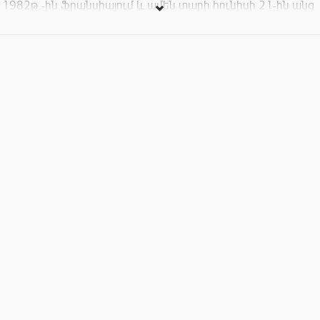
1982թ.-ին Ֆրանսիայում և ամեն տարի հունիսի 21-ին անց
է կացվում աշխարհի՝ այժմ արդեն 110 երկրների ավելի քան
460 քաղաքներում, որոնց թվում է նաև մեր մայրաքաղաք
Երևանը: Երաժշտական այս տոնի նպատակն է
պրոֆեսիոնալ և սիրողական կատարողների
երաժշտությունը դուրս բերել քաղաքի փողոցներ: Միացեք
տոնին: