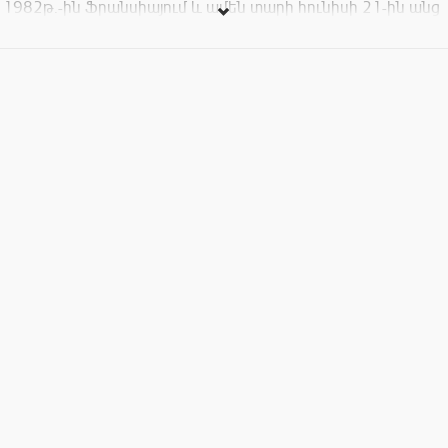
1982թ.-ին Ֆրանսիայում և ամեն տարի հունիսի 21-ին անց
է կացվում աշխարհի՝ այժմ արդեն 110 երկրների ավելի քան
460 քաղաքներում, որոնց թվում է նաև մեր մայրաքաղաք
Երևանը: Երաժշտական այս տոնի նպատակն է
պրոֆեսիոնալ և սիրողական կատարողների
երաժշտությունը դուրս բերել քաղաքի փողոցներ: Միացեք
տոնին: