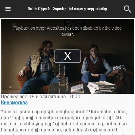
Ոսկե Ծիրան: Զորանը` իմ ապուշ ազգականը
This
is
Playback on other Websites has been disabled by the video
a
modal
owner.
window.
Play
Video
Прошедшее
18
июля
пятница
10:00
Киномосква
Պաոլո Բրեսսանը օրերն անցկացնում է Գուստինոյի մոտ,
որը Գորիցիայի մոտակա գյուղակում պանդոկ ունի: 40-
ամյա այս անհաջողակը՝ ցինիկ ու մարդատյաց, իսկապես
հարբեցող ու մոլի ստախոս, դժկամորեն աշխատում է