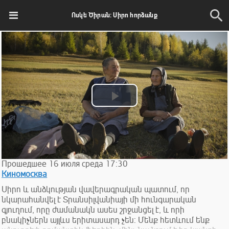
Ոսկե Ծիրան: Սիրո հորձանք
Play
Video
Прошедшее
16
июля
среда
17:30
Киномосква
Սիրո և անձկության վավերագրական պատում, որ
նկարահանվել է Տրանսիլվանիայի մի հունգարական
գյուղում, որը ժամանակն ասես շրջանցել է, և որի
բնակիչներն այլևս երիտասարդ չեն: Մենք հետևում ենք