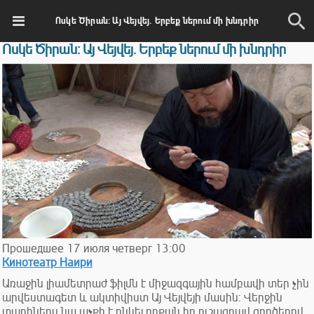
Ոսկե Ծիրան: Այ Վեյվեյ. Երբեք ներում մի խնդրիր
Ոսկե Ծիրան: Այ Վեյվեյ. Երբեք ներում մի խնդրիր
Прошедшее
17
июля
четверг
13:00
Кинотеатр Наири
Առաջին լիամետրաժ ֆիլմն է միջազգային համբավի տեր չին
արվեստագետ և ակտիվիստ Այ Վեյվեյի մասին: Վերջին
տարիներս նա աչքի է ընկել որքան իր ուշագրավ գործերով,