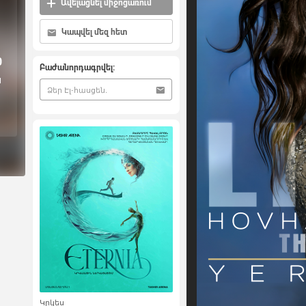
Ավելացնել միջոցառում
Կապվել մեզ հետ
0
Բաժանորդագրվել:
ն
Կրկես