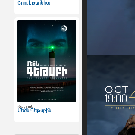
Շոու Էթերնիա
Թատրոն
Մեծն Գեթսբին