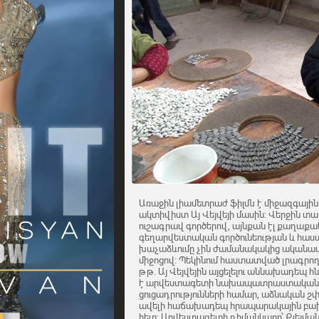
Առաջին լիամետրաժ ֆիլմն է միջազգայի
ակտիվիստ Այ Վեյվեյի մասին: Վերջին տար
ուշագրավ գործերով, այնքան էլ քաղաքա
գեղարվեստական գործունեության և հաս
խաչաձևումը չին ժամանակակից ականավ
միջոցով: Պեկինում հաստատված լրագրող և
թթ. Այ Վեյվեյին այցելելու աննախադեպ 
է արվեստագետի նախապատրաստական 
ցուցադրությունների համար, աձնական շփ
ավելի հաճախադեպ հրապարակային բախ
հետ: Արվեստագետի դիմանկարը՝ Քլեյմա