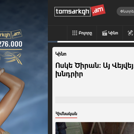
Բոլորը
Կինո
Կինո
Ոսկե Ծիրան: Այ Վեյվեյ
խնդրիր
Հիմնական