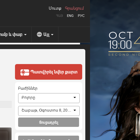
Մուտք
Գրանցում
ՀԱՅ
ENG
РУС
ումբ և փաբ
Այլ
Պատվիրել նվեր քարտ
Բաժիններ
Բոլորը
Շաբաթ, Օգոստոս 8, 2026
Ցուցադրել