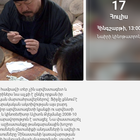
17
Հուլիս
Հինգշաբթի, 13:0
Նաիրի կինոթատրո
ն համբավի տեր չին արվեստագետ և
իներս նա աչքի է ընկել որքան իր
կան մարտահրավերներով: Ֆիլմը քննում է
արակական ակտիվության այս բարդ
որ արվեստագետի կյանքի ու արվեստի
 կինոռեժիսոր Ալիսոն Քլեյմանը 2008-10
հնարավորություն է ստացել: Նա փաստագրել
աշխատանքը թանգարանային խոշոր
ումներն ընտանիքի անդամների և ավելի ու
ումները Չինաստանի կառավարության
նի հանգամանալի մատուցմամբ, տալիս է