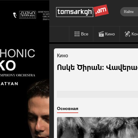
Все
Кино
Ко
Кино
Ոսկե Ծիրան: Վավերա
Основная