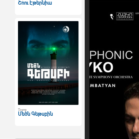
Շոու Էթերնիա
Театр
Մեծն Գեթսբին