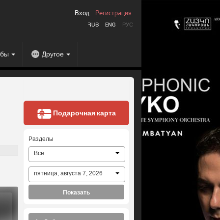
Вход
Регистрация
ՀԱՅ
ENG
РУС
абы
Другое
Подарочная карта
Разделы
Все
пятница, августа 7, 2026
Показать