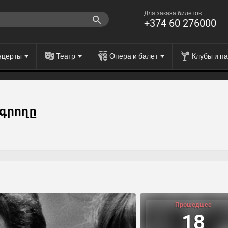
Для заказа билетов
+374 60 276000
нцерты
Театр
Опера и балет
Клубы и п
գրողը
Прошедшее
18