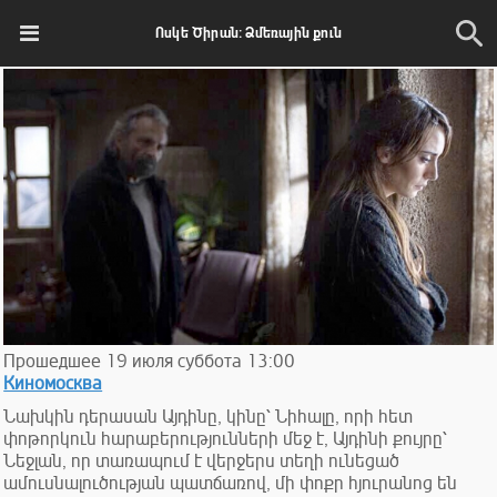
Ոսկե Ծիրան: Ձմեռային քուն
Прошедшее
19
июля
суббота
13:00
Киномосква
Նախկին դերասան Այդինը, կինը՝ Նիհալը, որի հետ
փոթորկուն հարաբերությունների մեջ է, Այդինի քույրը՝
Նեջլան, որ տառապում է վերջերս տեղի ունեցած
ամուսնալուծության պատճառով, մի փոքր հյուրանոց են