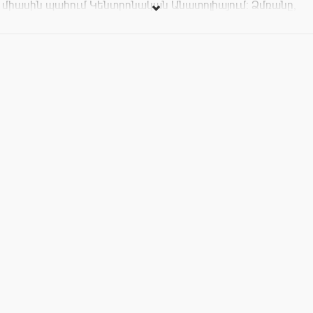
միասին պահում Կենտրոնական Անատոլիայում: Ձմռանը,
երբ սկսում է ձյուն տեղալ, հյուրանոցը վերածվում է
ապաստանի, բայց և մի անխուսափելի վայրի, որտեղ
կուտակվում է թշնամանքը: