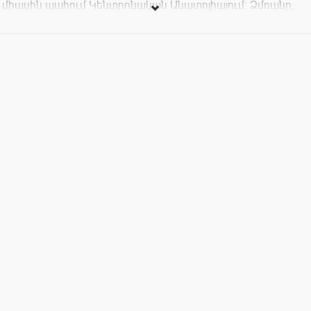
միասին պահում Կենտրոնական Անատոլիայում: Ձմռանը,
երբ սկսում է ձյուն տեղալ, հյուրանոցը վերածվում է
ապաստանի, բայց և մի անխուսափելի վայրի, որտեղ
կուտակվում է թշնամանքը: