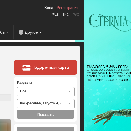
Вход
Регистрация
ՀԱՅ
ENG
РУС
абы
Другое
Подарочная карта
Разделы
Все
воскресенье, августа 9, 2026
Показать