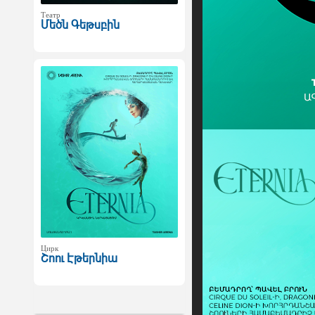
Театр
Մեծն Գեթսբին
Цирк
Շոու Էթերնիա