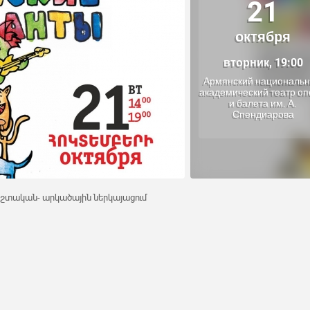
21
октября
вторник, 19:00
Армянский националь
академический театр о
и балета им. А.
Спендиарова
աժշտական- արկածային ներկայացում