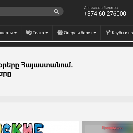
Для заказа билетов
+374 60 276000
нцерты
Театр
Опера и балет
Клубы и п
օրերը Հայաստանում.
երը
Прошедшее