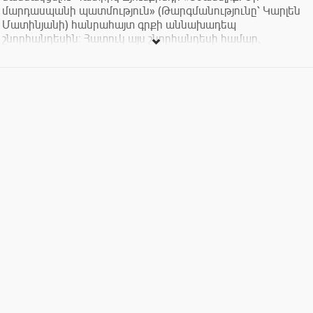
մարդասպանի պատմություն» (Թարգմանությունը՝ Կարլեն
Մատինյանի) հանրահայտ գրքի աննախադեպ
շնորհանդեսին: Հատուկ այս շնորհանդեսի համար,
Հայաստանում առաջին անգամ arman manoukian parfums- ը
պատրաստել է օծանելիք: Օծանելիքը կոչվում է
«Առեղծվածային մաշկ»:
Շնորհանդեսի ժամանակ Ձեզ սպասվում են բազմաթիվ այլ
անակնկալներ: Շնորհանդեսի հովանավորներն են «Արցախ
Ալկոն» և «Սոնարգո» հրուշակեղենի արտադրության
ձեռնարկությունը: