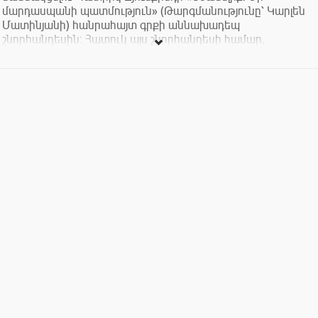
մարդասպանի պատմություն» (Թարգմանությունը՝ Կարլեն
Մատինյանի) հանրահայտ գրքի աննախադեպ
շնորհանդեսին: Հատուկ այս շնորհանդեսի համար,
Հայաստանում առաջին անգամ arman manoukian parfums- ը
պատրաստել է օծանելիք: Օծանելիքը կոչվում է
«Առեղծվածային մաշկ»:
Շնորհանդեսի ժամանակ Ձեզ սպասվում են բազմաթիվ այլ
անակնկալներ: Շնորհանդեսի հովանավորներն են «Արցախ
Ալկոն» և «Սոնարգո» հրուշակեղենի արտադրության
ձեռնարկությունը: