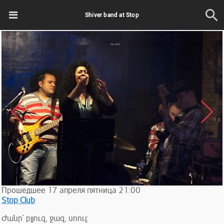
Shiver band at Stop
Прошедшее
17
апреля
пятница
21:00
Stop Club
Ժանր` բլյուզ, ջազ, սոուլ: