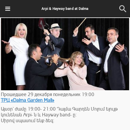
Arpi & Hayway band at Dalma
Прошедшее
29
декабря
понедельник
19:00
ТРЦ «Dalma Garden Mall»
Այսօր` ժամը 19:00- 21:00 Դալմա Գարդեն Մոլում ելույթ
կունենան Arpi- ն և Hayway band- ը:
Սիրով սպասում ենք ձեզ: