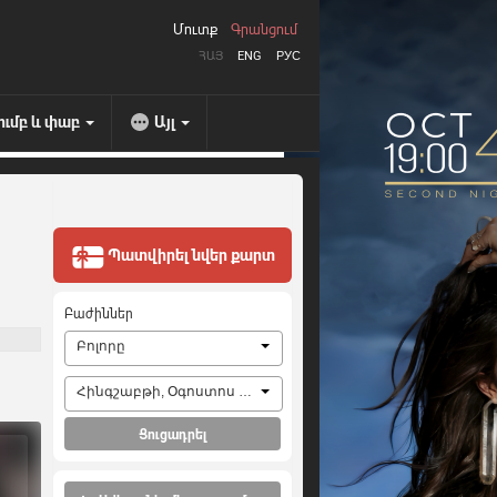
Մուտք
Գրանցում
ՀԱՅ
ENG
РУС
ումբ և փաբ
Այլ
Պատվիրել նվեր քարտ
Բաժիններ
Բոլորը
Հինգշաբթի, Օգոստոս 6, 2026
Ցուցադրել