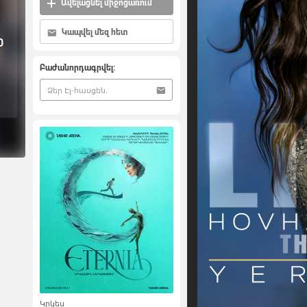
Ավելացնել միջոցառում
Կապվել մեզ հետ
0
Բաժանորդագրվել:
Կրկես