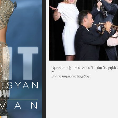
Այսօր` ժամը 19:00- 21:00 Դալմա Գարդեն Մոլ
ը:
Սիրով սպասում ենք ձեզ: