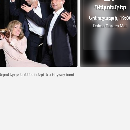
Դեկտեմբեր
Երկուշաբթի, 19:0
Dalma Garden Mall
ում ելույթ կունենան Arpi- ն և Hayway band-