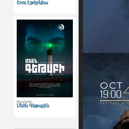
Շոու Էթերնիա
Թատրոն
Մեծն Գեթսբին