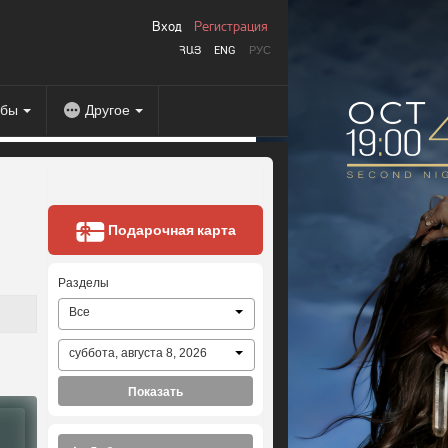
Вход
Регистрация
ՀԱՅ
ENG
РУС
абы
Другое
Подарочная карта
Разделы
Все
суббота, августа 8, 2026
Показать