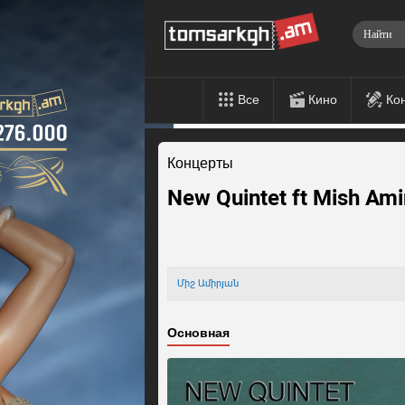
Все
Кино
Ко
Концерты
New Quintet ft Mish Ami
Միշ Ամիրյան
Основная