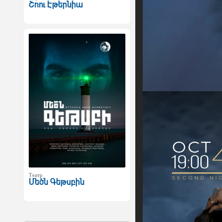
Շոու Էթերնիա
Театр
Մեծն Գեթսբին