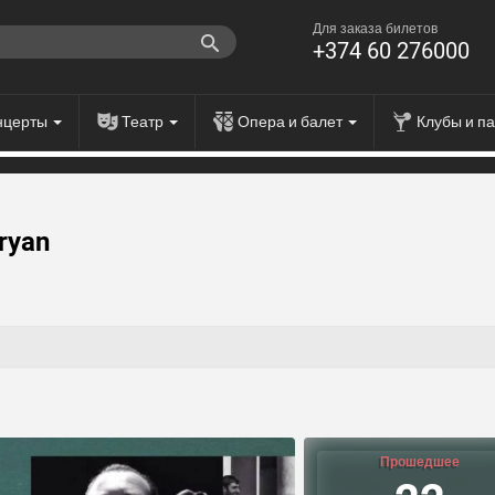
Для заказа билетов
+374 60 276000
нцерты
Театр
Опера и балет
Клубы и п
ryan
Прошедшее