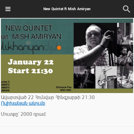
New Quintet ft Mish Amiryan
Ավարտված
22
Հունվար
Հինգշաբթի
21:30
Ուլիխանյան ակումբ
Մուտքը` 2000 դրամ: