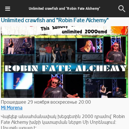
Unlimited crawfish and "Robin Fate Alchemy"
Unlimited crawfish and "Robin Fate Alchemy"
Прошедшее
29
ноября
воскресенье
20:00
Mi Morena
Վայելեք անսահմանափակ խեցգետին 2000 դրամով` Robin
Fate Alchemy խմբի կատարման ներքո Մի Մորենայում:
Մուտքն ազատ է: