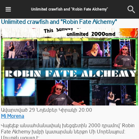
Unlimited crawfish and "Robin Fate Alchemy"
Unlimited crawfish and "Robin Fate Alchemy"
Ավարտված
29
Նոյեմբեր
Կիրակի
20:00
Mi Morena
Վայելեք անսահմանափակ խեցգետին 2000 դրամով` Robin
Fate Alchemy խմբի կատարման ներքո Մի Մորենայում:
Մուտքն ազատ է: