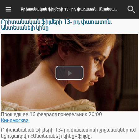
Բրիտանական ֆիլմերի 13- րդ փառատոն. Անտեսանելի կինը
Բրիտանական ֆիլմերի 13- րդ փառատոն.
Անտեսանելի կինը
Play
Video
Прошедшее
16
февраля
понедельник
20:00
Киномосква
Բրիտանական ֆիլմերի 13- րդ փառատոնի շրջանակներում
կցուցադրվի «Անտեսանելի կինը» ֆիլմը: