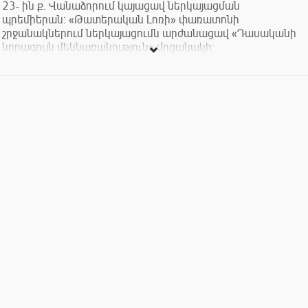
23- ին ք. Վանաձորում կայացավ ներկայացման
պրեմիերան: «Թատերական Լոռի» փառատոնի
շրջանակներում ներկայացումն արժանացավ «Դասականի
նորագույն մեկնաբանություն» մրցանակի:
Իշխան Միշկինի դերակատար Արմեն Քուշկյանն
արժանացավ «Իսահակ Ալիխանյանի անվան» պատվավոր
մրցանակի:
Տոմսերի արժեքը՝ 1000, 1500, 2000 դրամ: