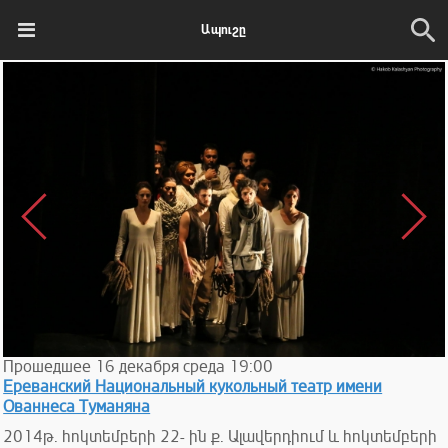
Ապուշը
Прошедшее
16
декабря
среда
19:00
Ереванский Национальный кукольный театр имени
Ованнеса Туманяна
2014թ. հոկտեմբերի 22- ին ք. Ալավերդիում և հոկտեմբերի