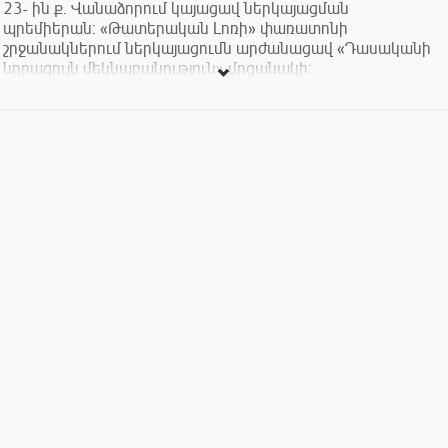
23- ին ք. Վանաձորում կայացավ ներկայացման
պրեմիերան: «Թատերական Լոռի» փառատոնի
շրջանակներում ներկայացումն արժանացավ «Դասականի
նորագույն մեկնաբանություն» մրցանակի:
Իշխան Միշկինի դերակատար Արմեն Քուշկյանն
արժանացավ «Իսահակ Ալիխանյանի անվան» պատվավոր
մրցանակի:
Տոմսերի արժեքը՝ 1000, 1500, 2000 դրամ: