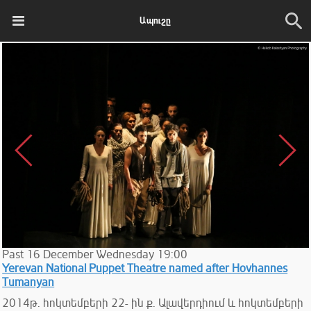
Ապուշը
Past
16
December
Wednesday
19:00
Yerevan National Puppet Theatre named after Hovhannes
Tumanyan
2014թ. հոկտեմբերի 22- ին ք. Ալավերդիում և հոկտեմբերի