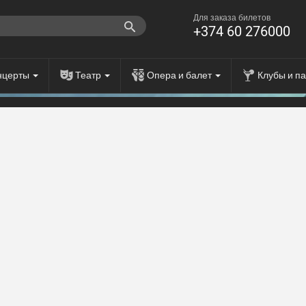
Для заказа билетов
+374 60 276000
нцерты
Театр
Опера и балет
Клубы и п