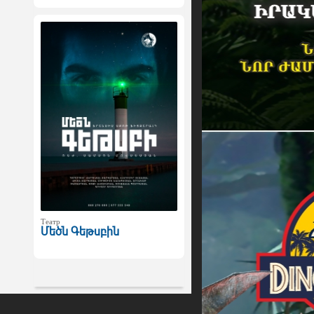
Театр
Մեծն Գեթսբին