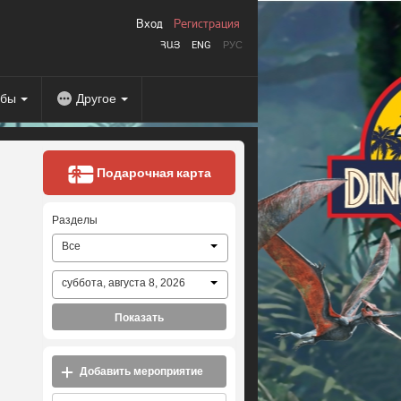
Вход
Регистрация
ՀԱՅ
ENG
РУС
абы
Другое
Подарочная карта
Разделы
Все
суббота, августа 8, 2026
Показать
Добавить мероприятие