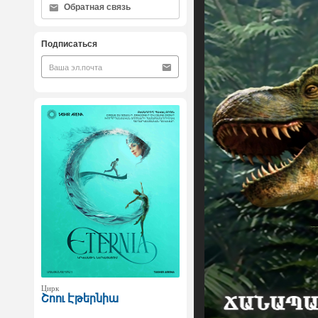
Обратная связь
Подписаться
Цирк
Շոու Էթերնիա