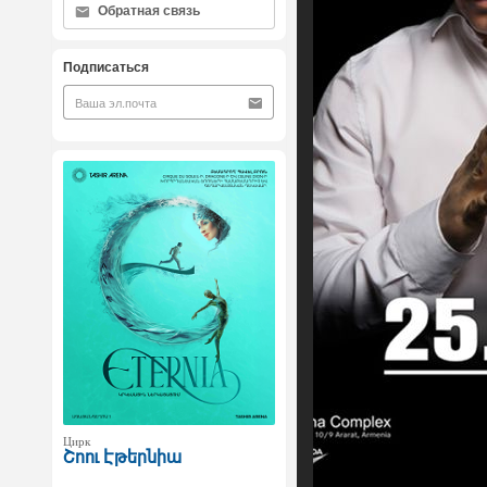
Обратная связь
Подписаться
Цирк
Շոու Էթերնիա