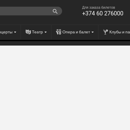
Для заказа билетов
+374 60 276000
нцерты
Театр
Опера и балет
Клубы и п