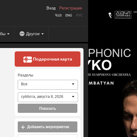
Вход
Регистрация
ՀԱՅ
ENG
РУС
абы
Другое
Подарочная карта
Разделы
Все
суббота, августа 8, 2026
Показать
Добавить мероприятие