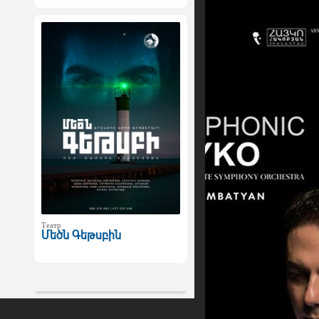
Театр
Մեծն Գեթսբին