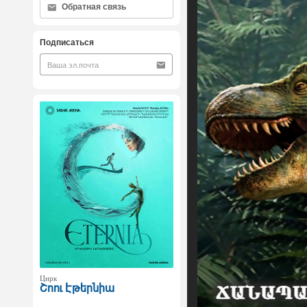
Обратная связь
Подписаться
Цирк
Շոու Էթերնիա