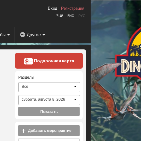
Вход
Регистрация
ՀԱՅ
ENG
РУС
абы
Другое
Подарочная карта
Разделы
Все
суббота, августа 8, 2026
Показать
Добавить мероприятие