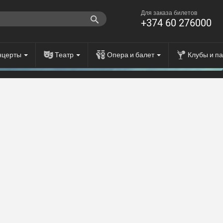
Для заказа билетов
+374 60 276000
нцерты
Театр
Опера и балет
Клубы и п