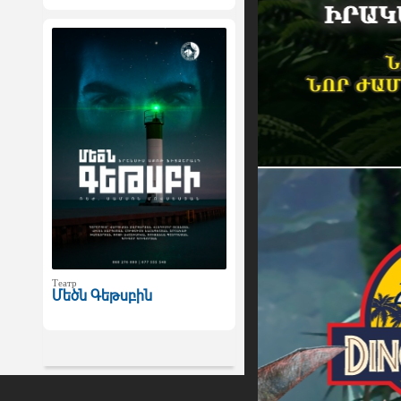
Театр
Մեծն Գեթսբին