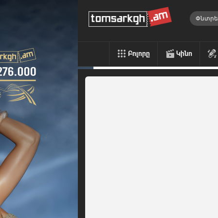
Բոլորը
Կինո