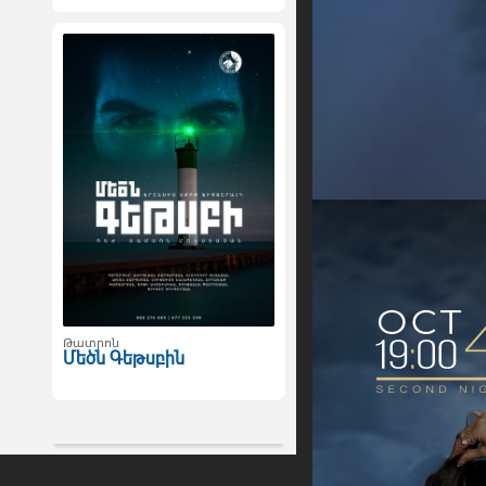
Թատրոն
Մեծն Գեթսբին