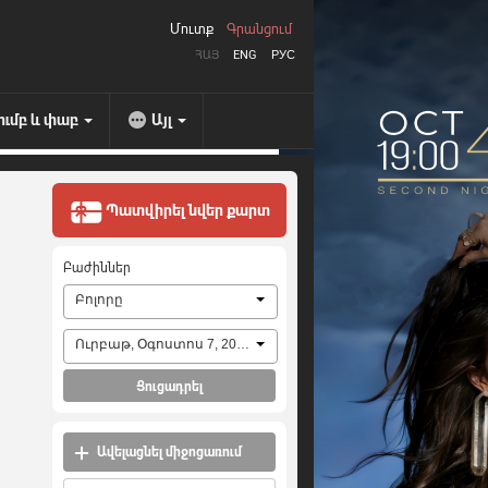
Մուտք
Գրանցում
ՀԱՅ
ENG
РУС
ումբ և փաբ
Այլ
Պատվիրել նվեր քարտ
Բաժիններ
Բոլորը
Ուրբաթ, Օգոստոս 7, 2026
Ցուցադրել
Ավելացնել միջոցառում