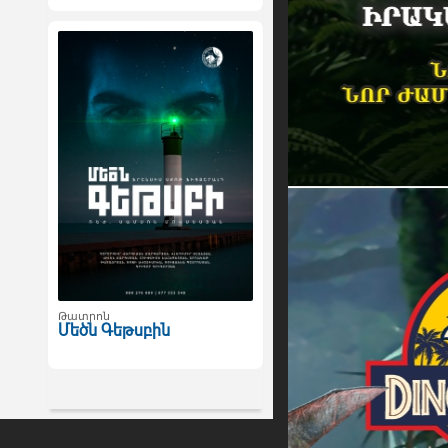
Թատրոն
Մեծն Գեթսբին