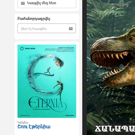
Կապվել մեզ հետ
Բաժանորդագրվել:
Կրկես
Շոու Էթերնիա