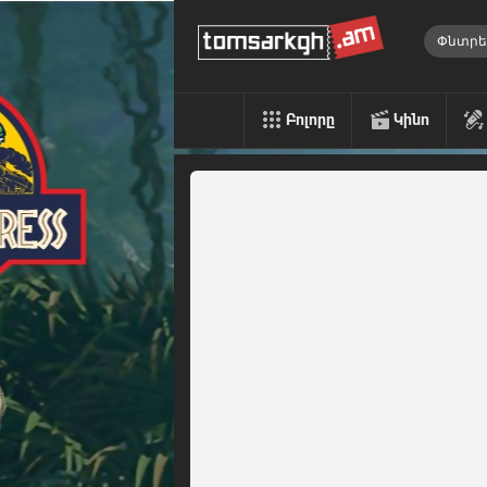
Բոլորը
Կինո