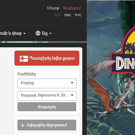
Մուտք
Գրանցում
ՀԱՅ
ENG
РУС
ումբ և փաբ
Այլ
Պատվիրել նվեր քարտ
Բաժիններ
Բոլորը
Շաբաթ, Օգոստոս 8, 2026
Ցուցադրել
Ավելացնել միջոցառում