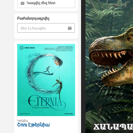
Կապվել մեզ հետ
Բաժանորդագրվել:
Կրկես
Շոու Էթերնիա