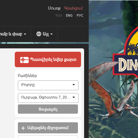
Մուտք
Գրանցում
ՀԱՅ
ENG
РУС
ումբ և փաբ
Այլ
Պատվիրել նվեր քարտ
Բաժիններ
Բոլորը
Ուրբաթ, Օգոստոս 7, 2026
Ցուցադրել
Ավելացնել միջոցառում