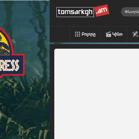
Բոլորը
Կինո