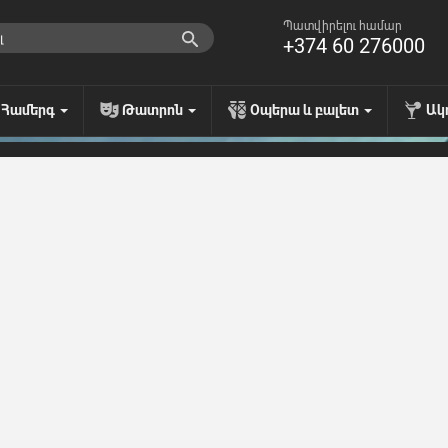
Պատվիրելու համար
+374 60 276000
Համերգ
Թատրոն
Օպերա և բալետ
Ակ