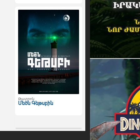
Թատրոն
Մեծն Գեթսբին