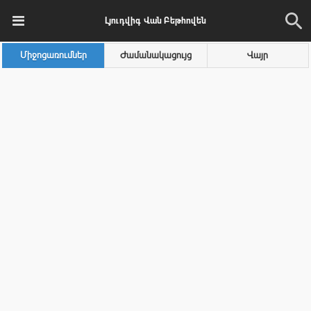
Լյուդվիգ Վան Բեթհովեն
Միջոցառումներ
Ժամանակացույց
Վայր