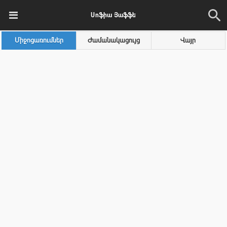
Սոֆիա Յաֆֆե
Միջոցառումներ
Ժամանակացույց
Վայր