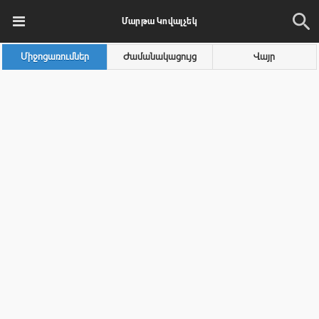
Մարթա Կովալչեկ
Միջոցառումներ
Ժամանակացույց
Վայր