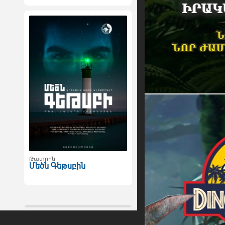
Թատրոն
Մեծն Գեթսբին