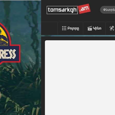
Բոլորը
Կինո