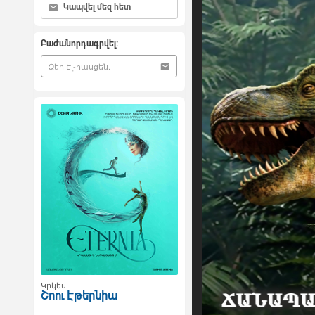
Կապվել մեզ հետ
Բաժանորդագրվել:
Կրկես
Շոու Էթերնիա