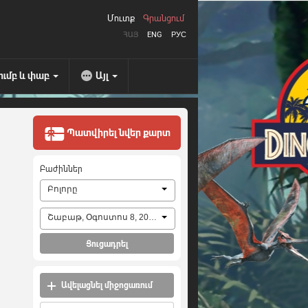
Մուտք
Գրանցում
ՀԱՅ
ENG
РУС
ումբ և փաբ
Այլ
Պատվիրել նվեր քարտ
Բաժիններ
Բոլորը
Շաբաթ, Օգոստոս 8, 2026
Ցուցադրել
Ավելացնել միջոցառում