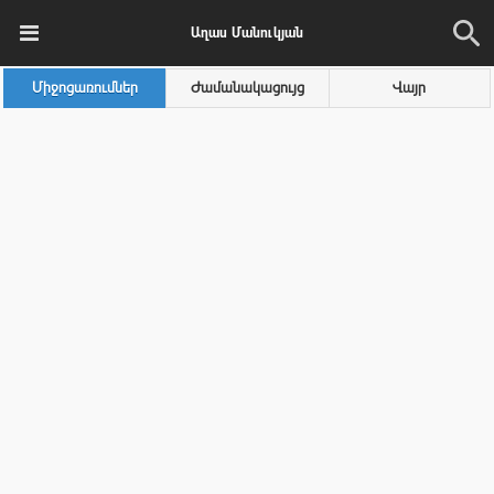
Աղաս Մանուկյան
Միջոցառումներ
Ժամանակացույց
Վայր