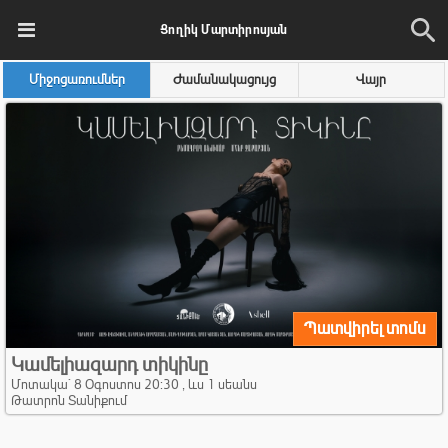
Ցողիկ Մարտիրոսյան
Միջոցառումներ
Ժամանակացույց
Վայր
Պատվիրել տոմս
Կամելիազարդ տիկինը
Մոտակա` 8 Օգոստոս 20:30 , ևս 1 սեանս
Թատրոն Տանիքում