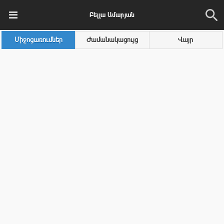
Բելլա Ամարյան
Միջոցառումներ
Ժամանակացույց
Վայր