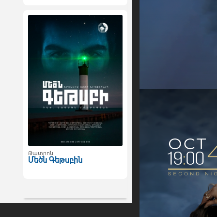
Թատրոն
Մեծն Գեթսբին