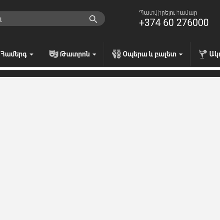
Պատվիրելու համար
+374 60 276000
Համերգ
Թատրոն
Օպերա և բալետ
Ակ