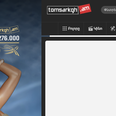
Բոլորը
Կինո