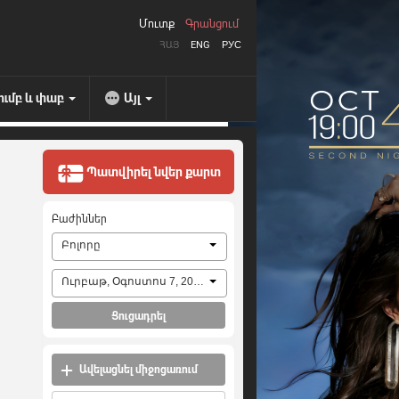
Մուտք
Գրանցում
ՀԱՅ
ENG
РУС
ումբ և փաբ
Այլ
Պատվիրել նվեր քարտ
Բաժիններ
Բոլորը
Ուրբաթ, Օգոստոս 7, 2026
Ցուցադրել
Ավելացնել միջոցառում