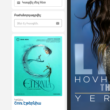
Կապվել մեզ հետ
Բաժանորդագրվել:
Կրկես
Շոու Էթերնիա