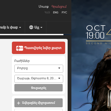
Մուտք
Գրանցում
ՀԱՅ
ENG
РУС
ումբ և փաբ
Այլ
Պատվիրել նվեր քարտ
Բաժիններ
Բոլորը
Շաբաթ, Օգոստոս 8, 2026
Ցուցադրել
Ավելացնել միջոցառում