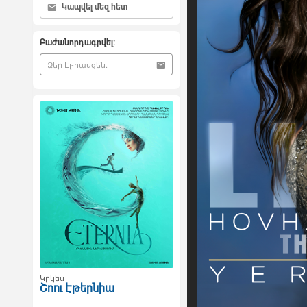
Կապվել մեզ հետ
Բաժանորդագրվել:
Կրկես
Շոու Էթերնիա