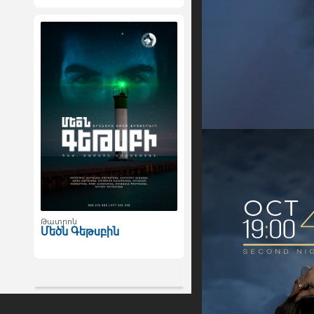
Թատրոն
Մեծն Գեթսբին