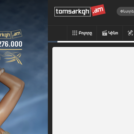
Բոլորը
Կինո