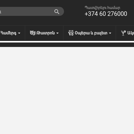
Պատվիրելու համար
+374 60 276000
Համերգ
Թատրոն
Օպերա և բալետ
Ակ