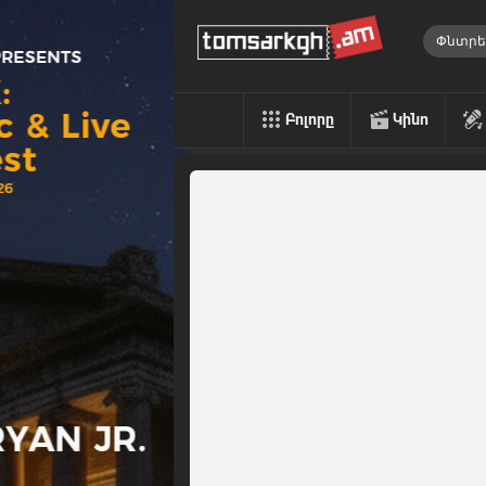
Բոլորը
Կինո