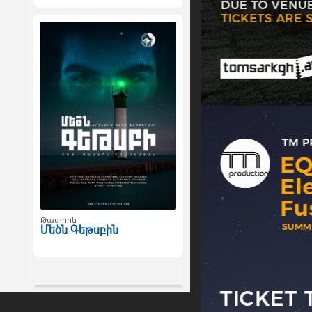
Թատրոն
Մեծն Գեթսբին