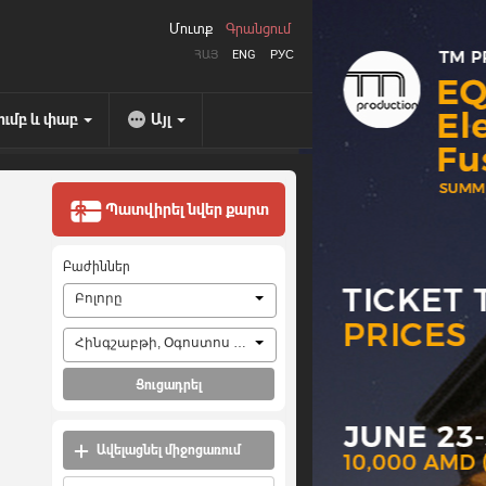
Մուտք
Գրանցում
ՀԱՅ
ENG
РУС
ումբ և փաբ
Այլ
Պատվիրել նվեր քարտ
Բաժիններ
Բոլորը
Հինգշաբթի, Օգոստոս 6, 2026
Ցուցադրել
Ավելացնել միջոցառում