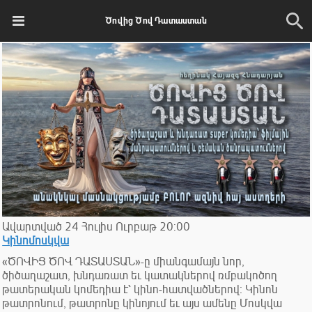
Ծովից Ծով Դատաստան
Ավարտված
24
Հուլիս
Ուրբաթ
20:00
Կինոմոսկվա
«ԾՈՎԻՑ ԾՈՎ ԴԱՏԱՍՏԱՆ»-ը միանգամայն նոր,
ծիծաղաշատ, խնդառատ եւ կատակներով ռմբակոծող
թատերական կոմեդիա է՝ կինո-հատվածներով։ Կինոն
թատրոնում, թատրոնը կինոյում եւ այս ամենը Մոսկվա