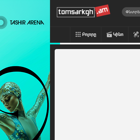
Բոլորը
Կինո