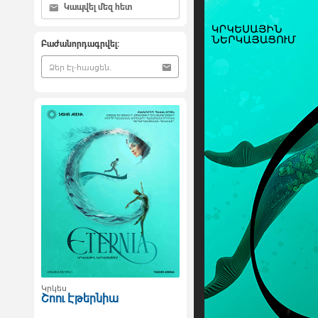
Կապվել մեզ հետ
Բաժանորդագրվել:
Կրկես
Շոու Էթերնիա