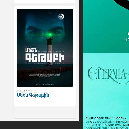
Թատրոն
Մեծն Գեթսբին