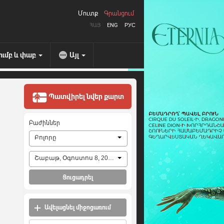
Մուտք
Գրանցում
ՀԱՅ
ENG
РУС
ումբ և փաբ
Այլ
Պատվիրել նվեր քարտ
Բաժիններ
Բոլորը
Շաբաթ, Օգոստոս 8, 2026
Ցուցադրել
Ավելացնել միջոցառում