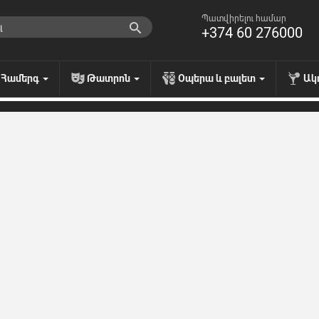
Պատվիրելու համար
+374 60 276000
Համերգ
Թատրոն
Օպերա և բալետ
Ակ