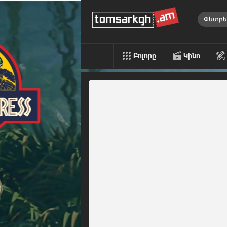
Բոլորը
Կինո