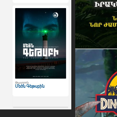
Թատրոն
Մեծն Գեթսբին