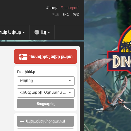
Մուտք
Գրանցում
ՀԱՅ
ENG
РУС
ումբ և փաբ
Այլ
Պատվիրել նվեր քարտ
Բաժիններ
Բոլորը
Հինգշաբթի, Օգոստոս 6, 2026
Ցուցադրել
Ավելացնել միջոցառում