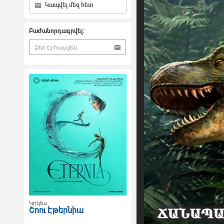
Կապվել մեզ հետ
Բաժանորդագրվել:
Կրկես
Շոու Էթերնիա