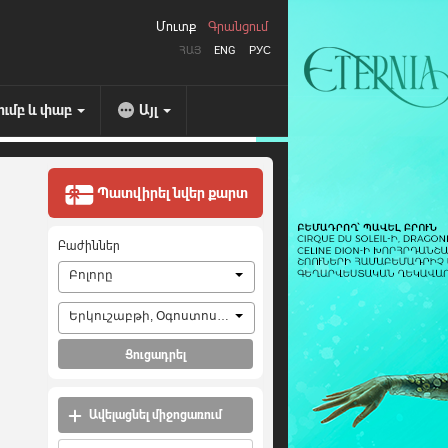
Մուտք
Գրանցում
ՀԱՅ
ENG
РУС
ումբ և փաբ
Այլ
Պատվիրել նվեր քարտ
Բաժիններ
Բոլորը
Երկուշաբթի, Օգոստոս 10, 2026
Ցուցադրել
Ավելացնել միջոցառում