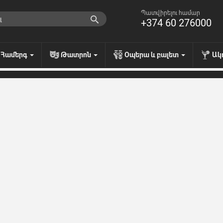
Պատվիրելու համար
+374 60 276000
Համերգ
Թատրոն
Օպերա և բալետ
Ակ