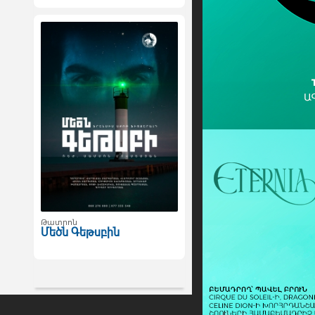
Թատրոն
Մեծն Գեթսբին