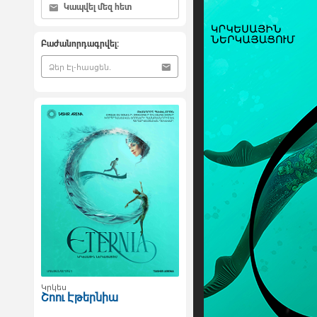
Կապվել մեզ հետ
Բաժանորդագրվել:
Կրկես
Շոու Էթերնիա