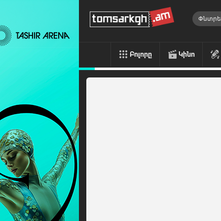
Բոլորը
Կինո